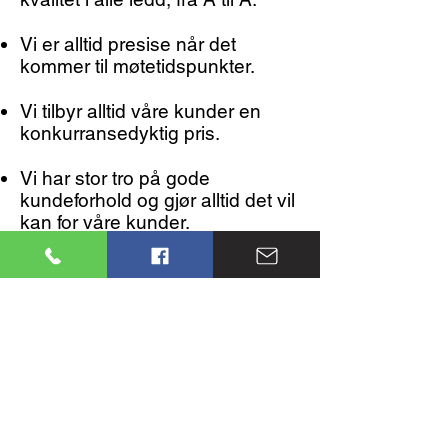
Vi er alltid presise når det
kommer til møtetidspunkter.
Vi tilbyr alltid våre kunder en
konkurransedyktig pris.
Vi har stor tro på gode
kundeforhold og gjør alltid det vil
kan for våre kunder.
Våre serviceorienterte
medarbeidere vil alltid sørge for
at jobben blir utført effektivt og
som planlagt.
Vi vet hvor vanskelig det kan
være å rydde opp i ett dødsbo
til en som står deg nær.