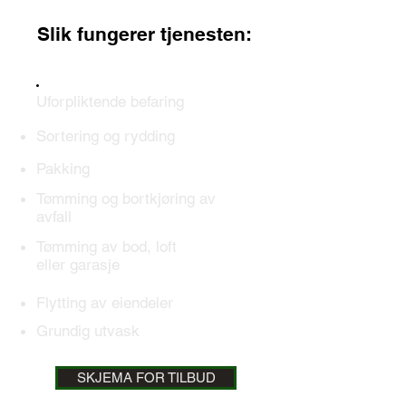
Slik fungerer tjenesten:
Uforpliktende befaring
Sortering og rydding
Pakking
Tømming og bortkjøring av
avfall
Tømming av bod, loft
eller garasje
Flytting av eiendeler
Grundig utvask
SKJEMA FOR TILBUD